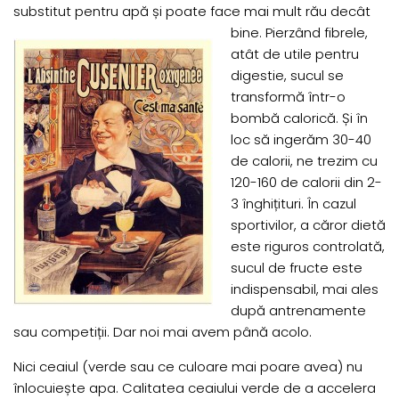
substitut pentru apă și poate face mai mult
rău decât
bine. Pierzând fibrele,
atât de utile pentru
digestie, sucul se
transformă într-o
bombă calorică. Și în
loc să ingerăm 30-40
de calorii, ne trezim cu
120-160 de calorii din 2-
3 înghițituri. În cazul
sportivilor, a căror dietă
este riguros controlată,
sucul de fructe este
indispensabil, mai ales
după antrenamente
sau competiții. Dar noi mai avem până acolo.
Nici ceaiul (verde sau ce culoare mai poare avea) nu
înlocuiește apa. Calitatea ceaiului verde de a accelera