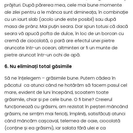
prăjituri. După părerea mea, cele mai bune momente
ale zilei pentru a le mânca sunt dimineața, în combinație
cu un iaurt slab (acolo unde este posibil) sau după
masa de prânz. Mai puțin seara. Dar spun totusi că dacă
seara vă apucă pofta de dulce, în loc de un borcan cu
cremă de ciocolată, o pară are efectul unei pietre
aruncate într-un ocean; altminteri ar fi un munte de
pietre aruncat într-un ochi de apă.
6. Nu eliminați total găsimile
Să ne înțelegem – grăsimile bune. Putem cădea în
păcatul ca atunci când ne hotărâm să facem pasul cel
mare, evident de luni începând, scoatem toate
grăsimile, chiar și pe cele bune. O fi bine? Creierul
funcționează cu grăsimi, am rezistat în peșteri mâncând
grăsimi, ne simțim mai fericiți, împliniți, satisfăcuți atunci
când mâncăm cașcaval, telemea de oaie, ciocolată
(conține și ea grăsimi), iar salata fără ulei e ca