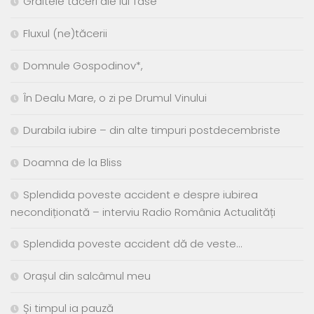
Grăitele tăceri ale lui Tase
Fluxul (ne)tăcerii
Domnule Gospodinov*,
În Dealu Mare, o zi pe Drumul Vinului
Durabila iubire – din alte timpuri postdecembriste
Doamna de la Bliss
Splendida poveste accident e despre iubirea
necondiționată – interviu Radio România Actualități
Splendida poveste accident dă de veste…
Orașul din salcâmul meu
Și timpul ia pauză