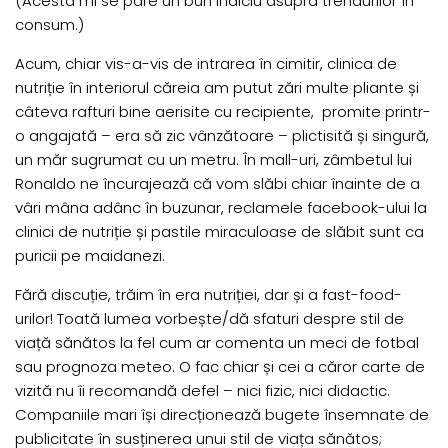
(Acesta mi se pare un bun indiciu asupra trendurilor în
consum.)
Acum, chiar vis-a-vis de intrarea în cimitir, clinica de
nutriție în interiorul căreia am putut zări multe pliante și
câteva rafturi bine aerisite cu recipiente, promite printr-
o angajată – era să zic vânzătoare – plictisită și singură,
un măr sugrumat cu un metru. În mall-uri, zâmbetul lui
Ronaldo ne încurajează că vom slăbi chiar înainte de a
vâri mâna adânc în buzunar, reclamele facebook-ului la
clinici de nutriție și pastile miraculoase de slăbit sunt ca
puricii pe maidanezi.
Fără discuție, trăim în era nutriției, dar și a fast-food-
urilor! Toată lumea vorbește/dă sfaturi despre stil de
viață sănătos la fel cum ar comenta un meci de fotbal
sau prognoza meteo. O fac chiar și cei a căror carte de
vizită nu îi recomandă defel – nici fizic, nici didactic.
Companiile mari își direcționează bugete însemnate de
publicitate în susținerea unui stil de viața sănătos;