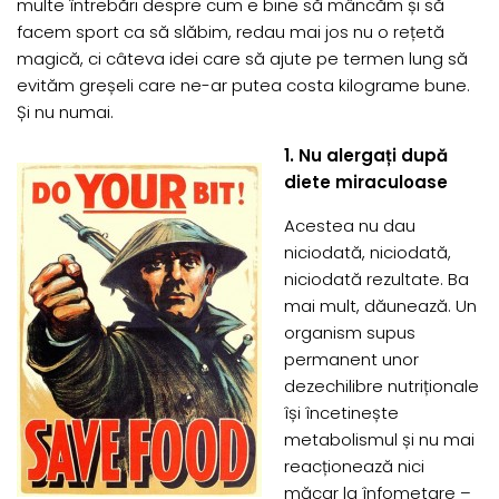
multe întrebări despre cum e bine să mâncăm și să
facem sport ca să slăbim, redau mai jos nu o rețetă
magică, ci câteva idei care să ajute pe termen lung să
evităm greșeli care ne-ar putea costa kilograme bune.
Și nu numai.
1. Nu alergați după
diete miraculoase
Acestea nu dau
niciodată, niciodată,
niciodată rezultate. Ba
mai mult, dăunează. Un
organism supus
permanent unor
dezechilibre nutriționale
își încetinește
metabolismul și nu mai
reacționează nici
măcar la înfometare –