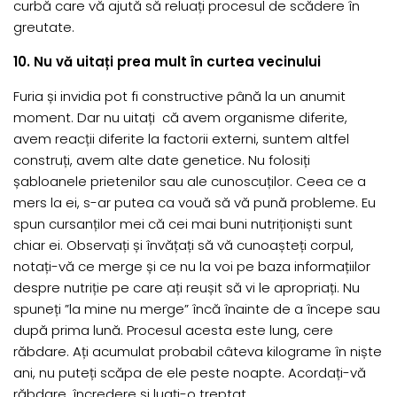
curbă care vă ajută să reluați procesul de scădere în
greutate.
10. Nu vă uitați prea mult în curtea vecinului
Furia și invidia pot fi constructive până la un anumit
moment. Dar nu uitați că avem organisme diferite,
avem reacții diferite la factorii externi, suntem altfel
construți, avem alte date genetice. Nu folosiți
șabloanele prietenilor sau ale cunoscuților. Ceea ce a
mers la ei, s-ar putea ca vouă să vă pună probleme. Eu
spun cursanților mei că cei mai buni nutriționiști sunt
chiar ei. Observați și învățați să vă cunoașteți corpul,
notați-vă ce merge și ce nu la voi pe baza informațiilor
despre nutriție pe care ați reușit să vi le apropriați. Nu
spuneți ”la mine nu merge” încă înainte de a începe sau
după prima lună. Procesul acesta este lung, cere
răbdare. Ați acumulat probabil câteva kilograme în niște
ani, nu puteți scăpa de ele peste noapte. Acordați-vă
răbdare, încredere și luați-o treptat.