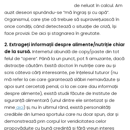
de neluat în calcul. Am
auzit deseori spunându-se ”mă îngraș și cu apă”.
Organismul, care știe că trebuie să supraviețuiască în
orice condiții, când detectează o situație de criză, își
face provizii. De aici și stagnarea în greutate.
2. Extrageți informații despre alimente/nutriție chiar
de la sursă.
Internetul abundă de copy/paste din tot
felul de ”opere”. Până la un punct, pot fi amuzante, dacă
distracție căutăm. Există doctori în nutriție care au și
scris câteva cărți interesante, pe înțelesul tuturor (nu
mă refer la cei care garantează slăbiri nemaivăzute și
apoi sunt cercetați penal, ci la cei care dau informații
despre alimente), există studii făcute de Institute de
siguranță alimentară (unul dintre ele sintetizat și de
mine
aici
) și, nu în ultimul rând, există personalități
credibile din lumea sportului care nu doar spun, dar și
demonstrează prin corpul lor veridicitatea celor
propovăduite cu bună credință și fără vreun interes