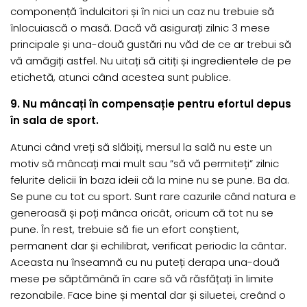
componență îndulcitori și în nici un caz nu trebuie să
înlocuiască o masă. Dacă vă asigurați zilnic 3 mese
principale și una-două gustări nu văd de ce ar trebui să
vă amăgiți astfel. Nu uitați să citiți și ingredientele de pe
etichetă, atunci când acestea sunt publice.
9. Nu mâncați în compensație pentru efortul depus
în sala de sport.
Atunci când vreți să slăbiți, mersul la sală nu este un
motiv să mâncați mai mult sau ”să vă permiteți” zilnic
felurite delicii în baza ideii că la mine nu se pune. Ba da.
Se pune cu tot cu sport. Sunt rare cazurile când natura e
generoasă și poți mânca oricât, oricum că tot nu se
pune. În rest, trebuie să fie un efort conștient,
permanent dar și echilibrat, verificat periodic la cântar.
Aceasta nu înseamnă cu nu puteți derapa una-două
mese pe săptămână în care să vă răsfățați în limite
rezonabile. Face bine și mental dar și siluetei, creând o