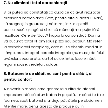
7. Nu eliminati total carbohidrații
S-ar putea să constatați că după ce ați avut rezultate
eliminând carbohidrații (vezi, printre altele, dieta Dukan),
să stagnați în greutate și să intrați într-o spirală
periculoasă, ajungând chiar să mâncați mai puțin fără
rezultate. Ce e de făcut? Înapoi la carbohidrați. Dar nu
vă bucurați total. N-am spus pizza sau pateuri. Mă refer
la carbohidrații complecși, care nu se absorb imediat în
sânge: orez integral, cereale integrale (nu musli) de felul
ovăzului, secarei etc., cartof dulce, linte, fasole, năut,
leguminoase, verdețuri, salate.
8. Batoanele de slăbit nu sunt pentru slăbit, ci
pentru confort
A devenit o modă, care generază o cifră de afaceri
impresionantă, să ai un baton în poșetă, iar când te taie
foamea, scoți batonul și ai deja pătrățele pe abdomen.
Atenție mare, genul acesta de produse au în