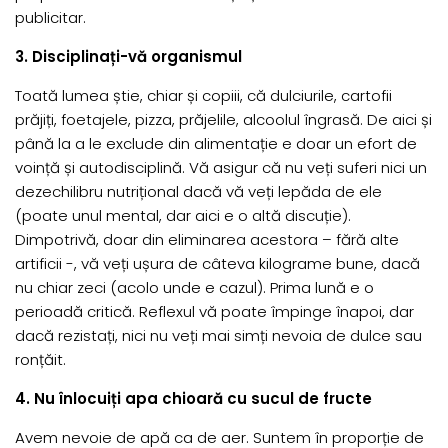
publicitar.
3.
Disciplinați-vă organismul
Toată lumea știe, chiar și copiii, că dulciurile, cartofii
prăjiți, foetajele, pizza, prăjelile, alcoolul îngrasă. De aici și
până la a le exclude din alimentație e doar un efort de
voință și autodisciplină. Vă asigur că nu veți suferi nici un
dezechilibru nutrițional dacă vă veți lepăda de ele
(poate unul mental, dar aici e o altă discuție).
Dimpotrivă, doar din eliminarea acestora – fără alte
artificii -, vă veți ușura de câteva kilograme bune, dacă
nu chiar zeci (acolo unde e cazul). Prima lună e o
perioadă critică. Reflexul vă poate împinge înapoi, dar
dacă rezistați, nici nu veți mai simți nevoia de dulce sau
ronțăit.
4. Nu înlocuiți apa chioară cu sucul de fructe
Avem nevoie de apă ca de aer. Suntem în proporție de