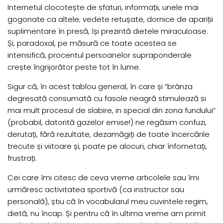
Internetul clocotește de sfaturi, informații, unele mai
gogonate ca altele; vedete retușate, dornice de apariții
suplimentare în presă, își prezintă dietele miraculoase.
Și, paradoxal, pe măsură ce toate acestea se
intensifică, procentul persoanelor supraponderale
crește îngrijorător peste tot în lume.
Sigur că, în acest tablou general, în care și ”brânza
degresată consumată cu fasole neagră stimulează si
mai mult procesul de slabire, in special din zona fundului”
(probabil, datorită gazelor emise!) ne regăsim confuzi,
derutați, fără rezultate, dezamăgiți de toate încercările
trecute și viitoare și, poate pe alocuri, chiar înfometați,
frustrați.
Cei care îmi citesc de ceva vreme articolele sau îmi
urmăresc activitatea sportivă (ca instructor sau
personală), știu că în vocabularul meu cuvintele regim,
dietă, nu încap. Și pentru că în ultima vreme am primit