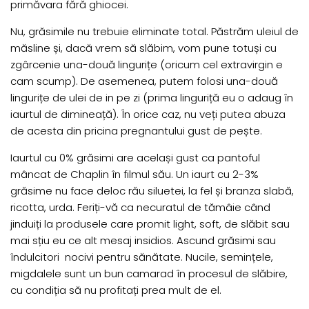
primăvara fără ghiocei.
Nu, grăsimile nu trebuie eliminate total. Păstrăm uleiul de
măsline și, dacă vrem să slăbim, vom pune totuși cu
zgârcenie una-două lingurițe (oricum cel extravirgin e
cam scump). De asemenea, putem folosi una-două
lingurițe de ulei de in pe zi (prima linguriță eu o adaug în
iaurtul de dimineață). În orice caz, nu veți putea abuza
de acesta din pricina pregnantului gust de pește.
Iaurtul cu 0% grăsimi are același gust ca pantoful
mâncat de Chaplin în filmul său. Un iaurt cu 2-3%
grăsime nu face deloc rău siluetei, la fel și branza slabă,
ricotta, urda. Feriți-vă ca necuratul de tămâie când
jinduiți la produsele care promit light, soft, de slăbit sau
mai sțiu eu ce alt mesaj insidios. Ascund grăsimi sau
îndulcitori nocivi pentru sănătate. Nucile, semințele,
migdalele sunt un bun camarad în procesul de slăbire,
cu condiția să nu profitați prea mult de el.