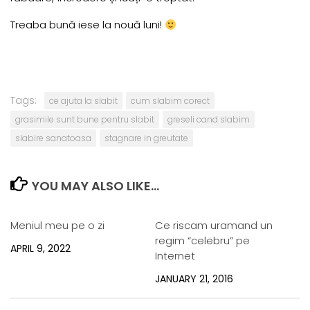
Treaba bună iese la nouă luni!
Tags:
ce ajuta la slabit
cum slabim corect
grasimile sunt bune pentru slabit
greseli cand slabim
slabire sanatoasa
stagnare in greutate
YOU MAY ALSO LIKE...
Meniul meu pe o zi
Ce riscam uramand un
regim “celebru” pe
APRIL 9, 2022
Internet
JANUARY 21, 2016