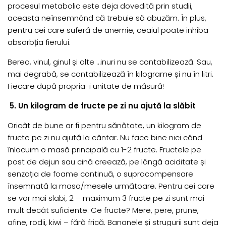
procesul metabolic este deja dovedită prin studii,
aceasta neînsemnând că trebuie să abuzăm. În plus,
pentru cei care suferă de anemie, ceaiul poate inhiba
absorbția fierului.
Berea, vinul, ginul și alte …inuri nu se contabilizează. Sau,
mai degrabă, se contabilizează în kilograme și nu în litri.
Fiecare după propria-i unitate de măsură!
5. Un kilogram de fructe pe zi nu ajută la slăbit
Oricât de bune ar fi pentru sănătate, un kilogram de
fructe pe zi nu ajută la cântar. Nu face bine nici când
înlocuim o masă principală cu 1-2 fructe. Fructele pe
post de dejun sau cină creează, pe lângă aciditate și
senzația de foame continuă, o supracompensare
însemnată la masa/mesele următoare. Pentru cei care
se vor mai slabi, 2 – maximum 3 fructe pe zi sunt mai
mult decât suficiente. Ce fructe? Mere, pere, prune,
afine, rodii, kiwi – fără frică. Bananele și strugurii sunt deja