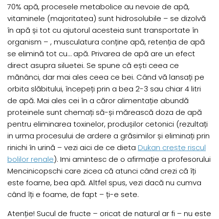
70% apă, procesele metabolice au nevoie de apă,
vitaminele (majoritatea) sunt hidrosolubile – se dizolvă
în apă și tot cu ajutorul acesteia sunt transportate în
organism – , musculatura conține apă, retenția de apă
se elimină tot cu… apă. Privarea de apă are un efect
direct asupra siluetei. Se spune că ești ceea ce
mănânci, dar mai ales ceea ce bei. Când vă lansați pe
orbita slăbitului, începeți prin a bea 2-3 sau chiar 4 litri
de apă. Mai ales cei în a căror alimentație abundă
proteinele sunt chemați să-și mărească doza de apă
pentru eliminarea toxinelor, produșilor cetonici (rezultați
in urma procesului de ardere a grăsimilor și eliminați prin
rinichi în urină – vezi aici de ce dieta
Dukan crește riscul
bolilor renale
). Imi amintesc de o afirmație a profesorului
Mencinicopschi care zicea că atunci când crezi că îți
este foame, bea apă. Altfel spus, vezi dacă nu cumva
când îți e foame, de fapt – ți-e sete.
Atenție! Sucul de fructe – oricat de natural ar fi – nu este