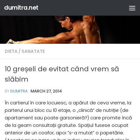
dumitra.net
Skip to content
DIETA
/
SANATATE
10 greșeli de evitat când vrem să
slăbim
BY
DUMITRA
·
MARCH 27, 2014
În cartierul în care locuiesc, a apărut de ceva vreme, la
parterul unui bloc cu 10 etaje, o „clinică” de nutriție (de
apartament sau poate garsonieră?) care promite încă
de la geam consultații gratuite. Spațiul fusese ocupat
anterior de un coafor, apoi ”s-a mutat” o papetărie.