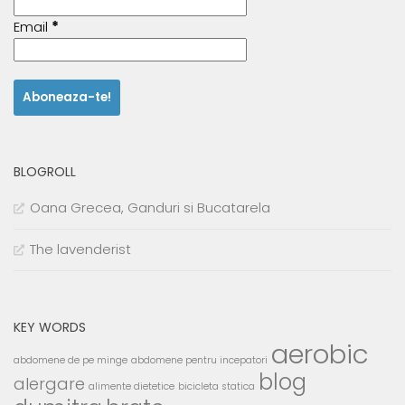
Email
*
BLOGROLL
Oana Grecea, Ganduri si Bucatarela
The lavenderist
KEY WORDS
aerobic
abdomene de pe minge
abdomene pentru incepatori
blog
alergare
alimente dietetice
bicicleta statica