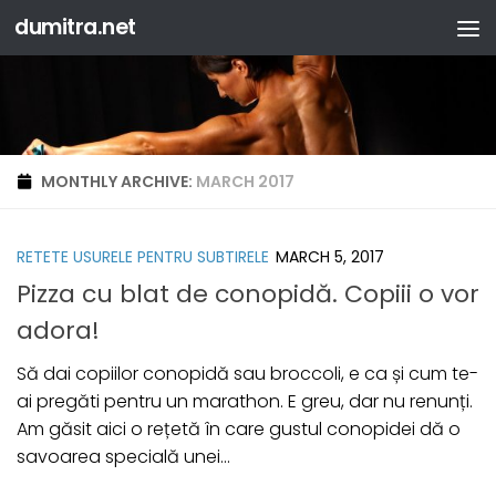
dumitra.net
Skip to content
MONTHLY ARCHIVE:
MARCH 2017
RETETE USURELE PENTRU SUBTIRELE
MARCH 5, 2017
Pizza cu blat de conopidă. Copiii o vor
adora!
Să dai copiilor conopidă sau broccoli, e ca și cum te-
ai pregăti pentru un marathon. E greu, dar nu renunți.
Am găsit aici o rețetă în care gustul conopidei dă o
savoarea specială unei...