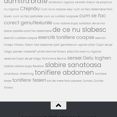
dumitra
brate
ce bauturi ingrasa
ce este stresul
ce prajitura
Chișinău
nu ingrasa
Cum sa ai coapse sexy
cum sa faci abdomene fara
cum se fac
dureri
cum sa faci patratele
cum sa subtiez coapsele
corect genuflexiunile
cura slabire dupa sarbatori
de ce ma
de ce nu slabesc
doare spatele cand fac abdomene
exercitii tonifiere coapse
exercitii subtiere coapse
exerciții
triceps
fitness
flotari
foto abdomen plat
genoflexiuni
opinie cititor Copiii de pe
Volga
painea slabeste?
photo femme fitness
placinta care nu ingrasa
sensei Gelu Ioghen
recenzie Copiii de pe Volga
Richmond Bachia
slabire sanatoasa
slabire
slabire dupa Revelion
tonifiere abdomen
smantana
stretching
tonifiere
tonifiere fesieri
brațe
tort de mere fara coacere
Zumba
Zumba
fitness