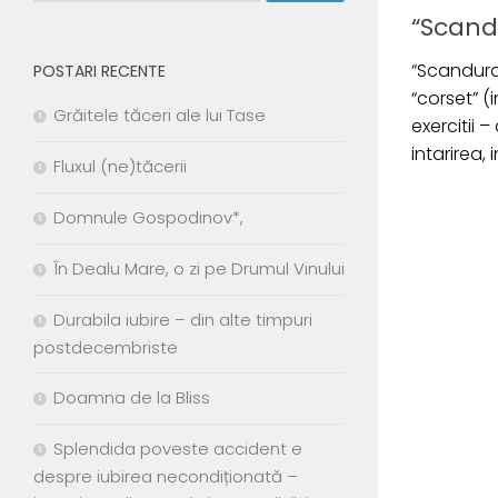
“Scand
“Scandura”
POSTARI RECENTE
“corset” (
Grăitele tăceri ale lui Tase
exercitii 
intarirea,
Fluxul (ne)tăcerii
Domnule Gospodinov*,
În Dealu Mare, o zi pe Drumul Vinului
Durabila iubire – din alte timpuri
postdecembriste
Doamna de la Bliss
Splendida poveste accident e
despre iubirea necondiționată –