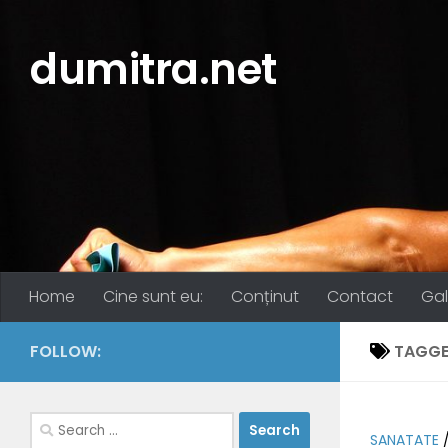
Skip to content
dumitra.net
Home
Cine sunt eu:
Conținut
Contact
Gal
FOLLOW:
TAGGE
Search
SANATATE
for: