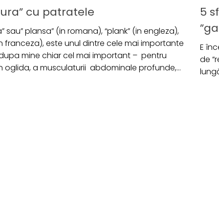
ura” cu patratele
5 s
”ga
 sau” plansa” (in romana), “plank” (in engleza),
in franceza), este unul dintre cele mai importante
E înc
– dupa mine chiar cel mai important – pentru
de ”r
 in oglida, a musculaturii abdominale profunde,...
lungă