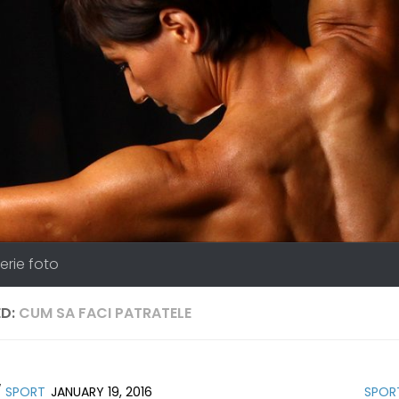
erie foto
D:
CUM SA FACI PATRATELE
/
SPORT
JANUARY 19, 2016
SPOR