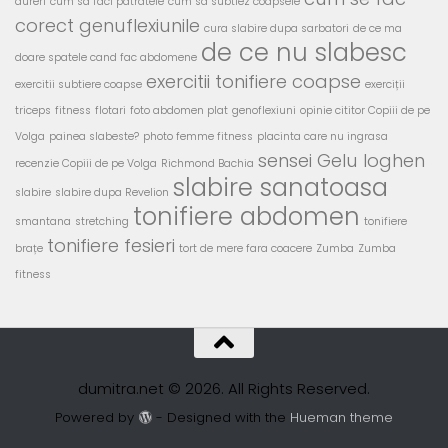
dureri
cum sa faci patratele
cum sa subtiez coapsele
corect genuflexiunile
cura slabire dupa sarbatori
de ce ma
de ce nu slabesc
doare spatele cand fac abdomene
exercitii tonifiere coapse
exercitii subtiere coapse
exerciții
triceps
fitness
flotari
foto abdomen plat
genoflexiuni
opinie cititor Copiii de pe
Volga
painea slabeste?
photo femme fitness
placinta care nu ingrasa
sensei Gelu Ioghen
recenzie Copiii de pe Volga
Richmond Bachia
slabire sanatoasa
slabire
slabire dupa Revelion
tonifiere abdomen
smantana
stretching
tonifiere
tonifiere fesieri
brațe
tort de mere fara coacere
Zumba
Zumba
fitness
dumitra.net © 2026. All Rights Reserved.
Powered by
- Designed with the
Hueman theme