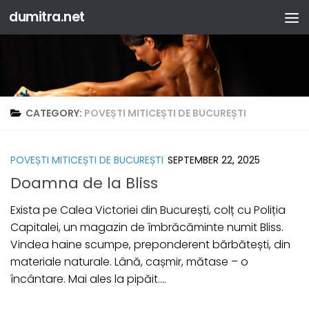
dumitra.net
Skip to content
CATEGORY:
POVEȘTI MITICEȘTI DE BUCUREȘTI
POVEȘTI MITICEȘTI DE BUCUREȘTI
SEPTEMBER 22, 2025
Doamna de la Bliss
Exista pe Calea Victoriei din București, colț cu Poliția
Capitalei, un magazin de îmbrăcăminte numit Bliss.
Vindea haine scumpe, preponderent bărbătești, din
materiale naturale. Lână, cașmir, mătase – o
încântare. Mai ales la pipăit....