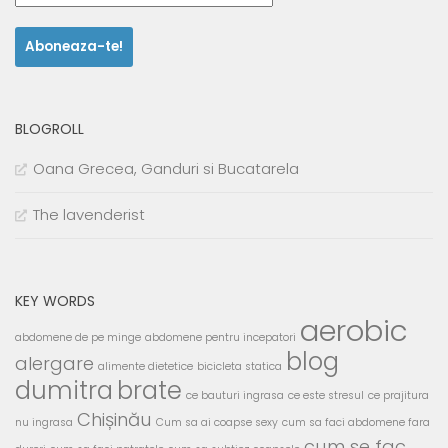
BLOGROLL
Oana Grecea, Ganduri si Bucatarela
The lavenderist
KEY WORDS
aerobic
abdomene de pe minge
abdomene pentru incepatori
blog
alergare
alimente dietetice
bicicleta statica
dumitra
brate
ce bauturi ingrasa
ce este stresul
ce prajitura
Chișinău
nu ingrasa
Cum sa ai coapse sexy
cum sa faci abdomene fara
cum se fac