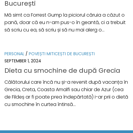
București
Mă simt ca Forrest Gump la piciorul căruia a căzut o
pană, doar că eu n-am pus-o în geantă, ci a trebuit
să scriu cu ea, să scriu și să nu mai alerg o...
PERSONAL
/
POVEȘTI MITICEȘTI DE BUCUREȘTI
SEPTEMBER 1, 2024
Dieta cu smochine de după Grecia
Călătorului care încă nu și-a revenit după vacanța în
Grecia, Creta, Coasta Amalfi sau chiar de Azur (cea
de Fildeș ar fi poate prea îndepărtată) i-ar prii o dietă
cu smochine în curtea întinsă...