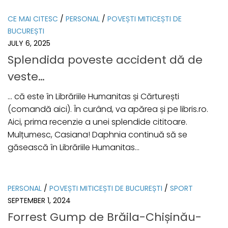
CE MAI CITESC
/
PERSONAL
/
POVEȘTI MITICEȘTI DE
BUCUREȘTI
JULY 6, 2025
Splendida poveste accident dă de
veste…
… că este în Librăriile Humanitas și Cărturești
(comandă aici). În curând, va apărea și pe libris.ro.
Aici, prima recenzie a unei splendide cititoare.
Mulțumesc, Casiana! Daphnia continuă să se
găsească în Librăriile Humanitas...
PERSONAL
/
POVEȘTI MITICEȘTI DE BUCUREȘTI
/
SPORT
SEPTEMBER 1, 2024
Forrest Gump de Brăila-Chișinău-