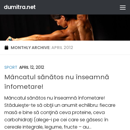
dumitra.net
Skip to content
MONTHLY ARCHIVE:
APRIL 2012
SPORT
APRIL 12, 2012
Mâncatul sănătos nu înseamnă
înfometare!
Mâncatul sănătos nu înseamnă înfometare!
Stăduieşte-te să obţii un anumit echilibru: fiecare
masă e bine să conţină ceva proteine, ceva
carbohidraţi (alege-i pe cei care se găsesc în
cereale integrale, legume, fructe – au...