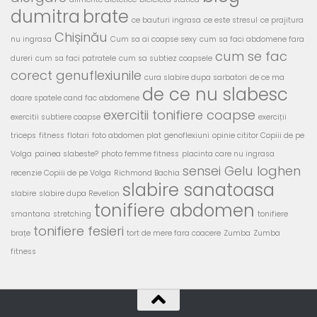
dumitra
brate
ce bauturi ingrasa
ce este stresul
ce prajitura
Chișinău
nu ingrasa
Cum sa ai coapse sexy
cum sa faci abdomene fara
cum se fac
dureri
cum sa faci patratele
cum sa subtiez coapsele
corect genuflexiunile
cura slabire dupa sarbatori
de ce ma
de ce nu slabesc
doare spatele cand fac abdomene
exercitii tonifiere coapse
exercitii subtiere coapse
exerciții
triceps
fitness
flotari
foto abdomen plat
genoflexiuni
opinie cititor Copiii de pe
Volga
painea slabeste?
photo femme fitness
placinta care nu ingrasa
sensei Gelu Ioghen
recenzie Copiii de pe Volga
Richmond Bachia
slabire sanatoasa
slabire
slabire dupa Revelion
tonifiere abdomen
smantana
stretching
tonifiere
tonifiere fesieri
brațe
tort de mere fara coacere
Zumba
Zumba
fitness