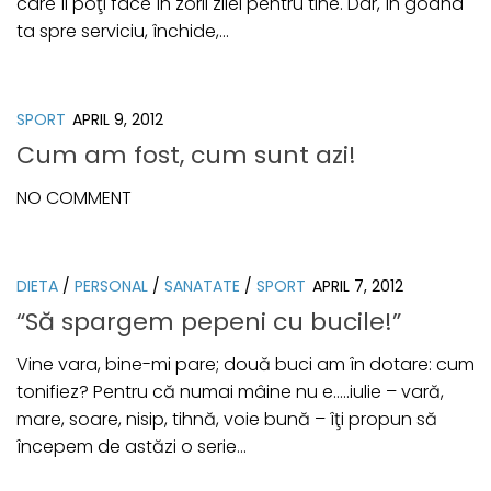
care îl poţi face în zorii zilei pentru tine. Dar, în goana
ta spre serviciu, închide,...
SPORT
APRIL 9, 2012
Cum am fost, cum sunt azi!
NO COMMENT
DIETA
/
PERSONAL
/
SANATATE
/
SPORT
APRIL 7, 2012
“Să spargem pepeni cu bucile!”
Vine vara, bine-mi pare; două buci am în dotare: cum
tonifiez? Pentru că numai mâine nu e…..iulie – vară,
mare, soare, nisip, tihnă, voie bună – îţi propun să
începem de astăzi o serie...