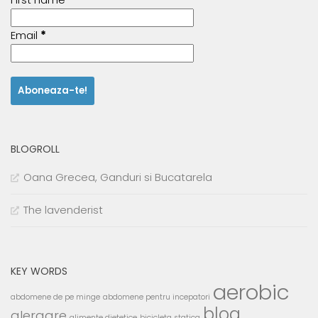
Email
*
BLOGROLL
Oana Grecea, Ganduri si Bucatarela
The lavenderist
KEY WORDS
aerobic
abdomene de pe minge
abdomene pentru incepatori
blog
alergare
alimente dietetice
bicicleta statica