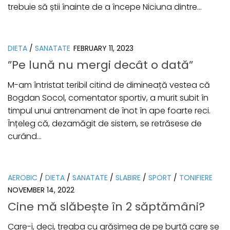
trebuie să știi înainte de a începe Niciuna dintre...
DIETA
/
SANATATE
FEBRUARY 11, 2023
”Pe lună nu mergi decât o dată”
M-am întristat teribil citind de dimineață vestea că
Bogdan Socol, comentator sportiv, a murit subit în
timpul unui antrenament de înot în ape foarte reci.
Înțeleg că, dezamăgit de sistem, se retrăsese de
curând...
AEROBIC
/
DIETA
/
SANATATE
/
SLABIRE
/
SPORT
/
TONIFIERE
NOVEMBER 14, 2022
Cine mă slăbește în 2 săptămâni?
Care-i, deci, treaba cu grăsimea de pe burtă care se