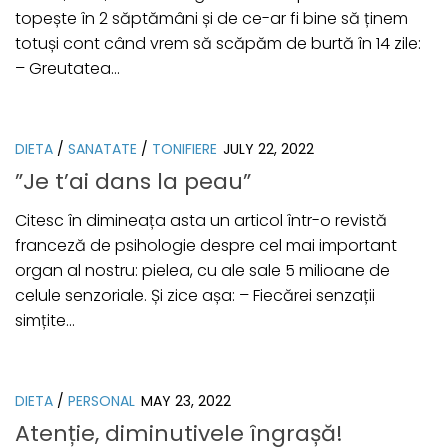
topește în 2 săptămâni și de ce-ar fi bine să ținem
totuși cont când vrem să scăpăm de burtă în 14 zile:
– Greutatea...
DIETA
/
SANATATE
/
TONIFIERE
JULY 22, 2022
”Je t’ai dans la peau”
Citesc în dimineața asta un articol într-o revistă
franceză de psihologie despre cel mai important
organ al nostru: pielea, cu ale sale 5 milioane de
celule senzoriale. Și zice așa: – Fiecărei senzații
simțite...
DIETA
/
PERSONAL
MAY 23, 2022
Atenție, diminutivele îngrașă!