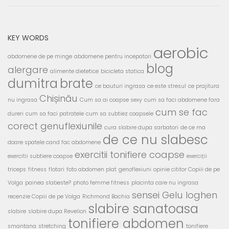
KEY WORDS
aerobic
abdomene de pe minge
abdomene pentru incepatori
blog
alergare
alimente dietetice
bicicleta statica
dumitra
brate
ce bauturi ingrasa
ce este stresul
ce prajitura
Chișinău
nu ingrasa
Cum sa ai coapse sexy
cum sa faci abdomene fara
cum se fac
dureri
cum sa faci patratele
cum sa subtiez coapsele
corect genuflexiunile
cura slabire dupa sarbatori
de ce ma
de ce nu slabesc
doare spatele cand fac abdomene
exercitii tonifiere coapse
exercitii subtiere coapse
exerciții
triceps
fitness
flotari
foto abdomen plat
genoflexiuni
opinie cititor Copiii de pe
Volga
painea slabeste?
photo femme fitness
placinta care nu ingrasa
sensei Gelu Ioghen
recenzie Copiii de pe Volga
Richmond Bachia
slabire sanatoasa
slabire
slabire dupa Revelion
tonifiere abdomen
smantana
stretching
tonifiere