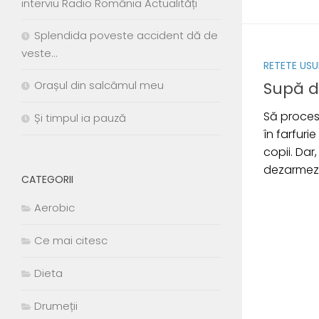
interviu Radio România Actualități
Splendida poveste accident dă de
veste…
RETETE USU
Orașul din salcâmul meu
Supă d
Să proces
Și timpul ia pauză
în farfuri
copii. Dar
dezarmeze
CATEGORII
Aerobic
Ce mai citesc
Dieta
Drumeții