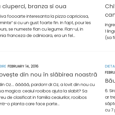
 ciuperci, branza si oua
Chi
ca
iva foooarte interesanta la pizza capriciosa,
minte” si cu un gust foarte fin. In fapt, pour les
Ingre
rs, se numeste flan cu legume. Flan-ul, in
1 lin
a franceza de odinioara, era un fel...
(sa f
BIRE
FEBRUARY 14, 2016
DIETA
FEBRU
lovește din nou în slăbirea noastră
Bău
 din Oz…. ăăăăă, pardon! dr.Oz, a lovit din nou cu
6. Si
a magica: ceaiul rooibos ajuta la slabit? Sa
ar tr
u de clasificat in familia ceaiurilor, rooibos
săpt
ntr-o planta care face parte...
cu 7 p