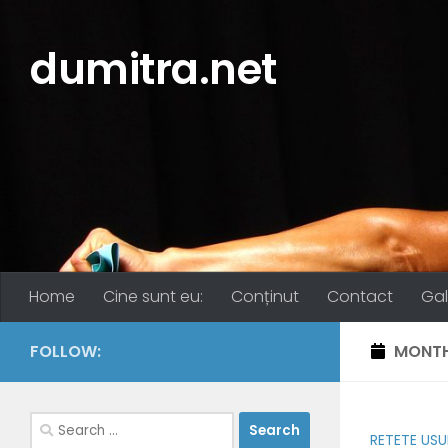
Skip to content
dumitra.net
Home
Cine sunt eu:
Conținut
Contact
Gal
FOLLOW:
MONTH
Search
RETETE USU
for: