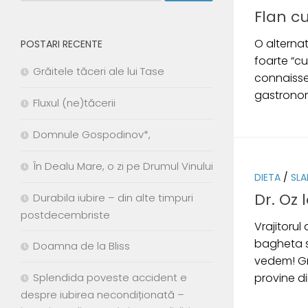
Flan cu
O alternat
POSTARI RECENTE
foarte “cu
Grăitele tăceri ale lui Tase
connaisseu
gastronomi
Fluxul (ne)tăcerii
Domnule Gospodinov*,
În Dealu Mare, o zi pe Drumul Vinului
DIETA
/
SLA
Dr. Oz 
Durabila iubire – din alte timpuri
postdecembriste
Vrajitorul
bagheta s
Doamna de la Bliss
vedem! Gre
Splendida poveste accident e
provine di
despre iubirea necondiționată –