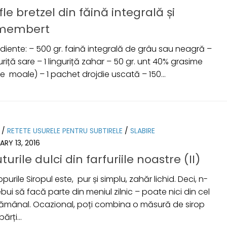
fle bretzel din făină integrală și
membert
diente: – 500 gr. faină integrală de grâu sau neagră –
guriță sare – 1 linguriță zahar – 50 gr. unt 40% grasime
ie moale) – 1 pachet drojdie uscată – 150...
/
RETETE USURELE PENTRU SUBTIRELE
/
SLABIRE
ARY 13, 2016
turile dulci din farfuriile noastre (II)
ropurile Siropul este, pur și simplu, zahăr lichid. Deci, n-
ebui să facă parte din meniul zilnic – poate nici din cel
ămânal. Ocazional, poți combina o măsură de sirop
ărți...