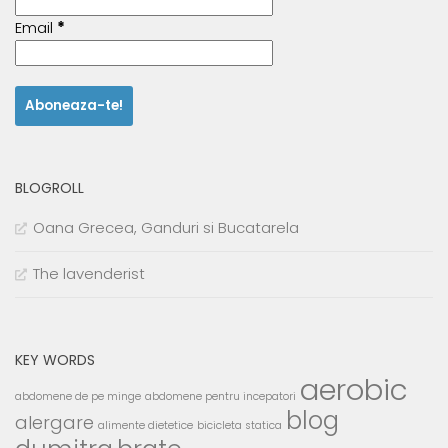
Email
*
BLOGROLL
Oana Grecea, Ganduri si Bucatarela
The lavenderist
KEY WORDS
aerobic
abdomene de pe minge
abdomene pentru incepatori
blog
alergare
alimente dietetice
bicicleta statica