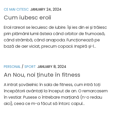
CE MAI CITESC
JANUARY 24, 2024
Cum iubesc eroii
Eroii rareori se lecuiesc de iubire. Își ies din ei și trăiesc
prin plămânii lumii ăsteia când orbitor de frumoasă,
când strâmbă, când anapoda. Funcționează pe
bază de aer viciat, precum copacii. Inspiră și-l...
PERSONAL
/
SPORT
JANUARY 8, 2024
An Nou, noi ținute în fitness
A intrat șovăielnic în sala de fitness, cum intră toți
începătorii avântați la început de an. O remarcasem
în vestiar. Pusese o întrebare marțiană (n-o redau
aici), ceea ce m-a făcut să întorc capul...