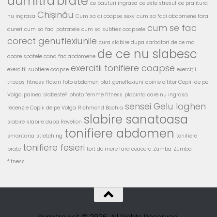
dumitra
brate
ce bauturi ingrasa
ce este stresul
ce prajitura
Chișinău
nu ingrasa
Cum sa ai coapse sexy
cum sa faci abdomene fara
cum se fac
dureri
cum sa faci patratele
cum sa subtiez coapsele
corect genuflexiunile
cura slabire dupa sarbatori
de ce ma
de ce nu slabesc
doare spatele cand fac abdomene
exercitii tonifiere coapse
exercitii subtiere coapse
exerciții
triceps
fitness
flotari
foto abdomen plat
genoflexiuni
opinie cititor Copiii de pe
Volga
painea slabeste?
photo femme fitness
placinta care nu ingrasa
sensei Gelu Ioghen
recenzie Copiii de pe Volga
Richmond Bachia
slabire sanatoasa
slabire
slabire dupa Revelion
tonifiere abdomen
smantana
stretching
tonifiere
tonifiere fesieri
brațe
tort de mere fara coacere
Zumba
Zumba
fitness
dumitra.net © 2026. All Rights Reserved.