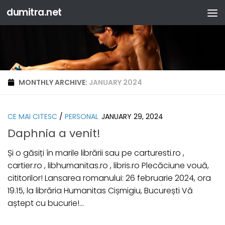
dumitra.net
Skip to content
MONTHLY ARCHIVE:
JANUARY 2024
CE MAI CITESC
/
PERSONAL
JANUARY 29, 2024
Daphnia a venit!
Și o găsiți în marile librării sau pe carturesti.ro ,
cartier.ro , libhumanitas.ro , libris.ro Plecăciune vouă,
cititorilor! Lansarea romanului: 26 februarie 2024, ora
19.15, la librăria Humanitas Cișmigiu, București Vă
aștept cu bucurie!...