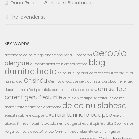
Oana Grecea, Ganduri si Bucatarela
The lavenderist
KEY WORDS
aerobic
abdomene de pe minge
abdomene pentru incepatori
blog
alergare
alimente dietetice
bicicleta statica
dumitra
brate
ce bauturi ingrasa
ce este stresul
ce prajitura
Chișinău
nu ingrasa
Cum sa ai coapse sexy
cum sa faci abdomene fara
cum se fac
dureri
cum sa faci patratele
cum sa subtiez coapsele
corect genuflexiunile
cura slabire dupa sarbatori
de ce ma
de ce nu slabesc
doare spatele cand fac abdomene
exercitii tonifiere coapse
exercitii subtiere coapse
exerciții
triceps
fitness
flotari
foto abdomen plat
genoflexiuni
opinie cititor Copiii de pe
Volga
painea slabeste?
photo femme fitness
placinta care nu ingrasa