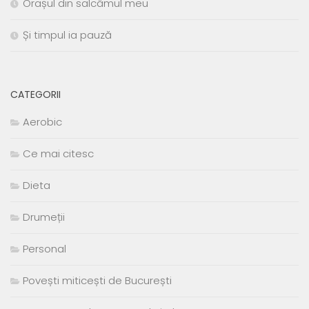
Orașul din salcâmul meu
Și timpul ia pauză
CATEGORII
Aerobic
Ce mai citesc
Dieta
Drumeții
Personal
Povești miticești de București