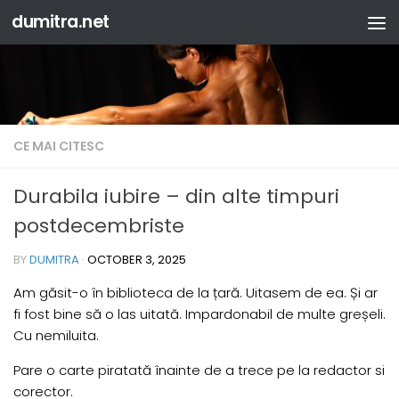
dumitra.net
Skip to content
CE MAI CITESC
Durabila iubire – din alte timpuri
postdecembriste
BY
DUMITRA
·
OCTOBER 3, 2025
Am găsit-o în biblioteca de la țară. Uitasem de ea. Și ar
fi fost bine să o las uitată. Impardonabil de multe greșeli.
Cu nemiluita.
Pare o carte piratată înainte de a trece pe la redactor si
corector.