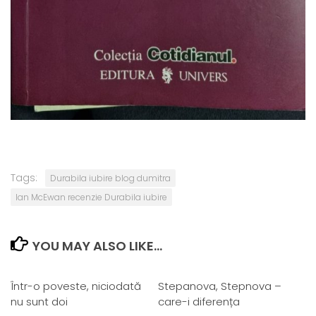
Tags:
Durabila iubire blog dumitra
Ian McEwan recenzie Durabila iubire
YOU MAY ALSO LIKE...
Într-o poveste, niciodată
Stepanova, Stepnova –
nu sunt doi
care-i diferența