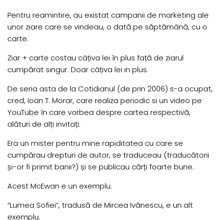
Pentru reamintire, au existat campanii de marketing ale
unor ziare care se vindeau, o dată pe săptămână, cu o
carte.
Ziar + carte costau câțiva lei în plus față de ziarul
cumpărat singur. Doar câțiva lei in plus.
De seria asta de la Cotidianul (de prin 2006) s-a ocupat,
cred, Ioan T. Morar, care realiza periodic si un video pe
YouTube în care vorbea despre cartea respectivă,
alături de alți invitați.
Era un mister pentru mine rapiditatea cu care se
cumpărau drepturi de autor, se traduceau (traducătorii
și-or fi primit banii?) și se publicau cărți foarte bune.
Acest McEwan e un exemplu.
“Lumea Sofiei”, tradusă de Mircea Ivănescu, e un alt
exemplu.