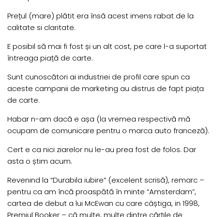
Prețul (mare) plătit era însă acest imens rabat de la
calitate si claritate.
E posibil să mai fi fost și un alt cost, pe care l-a suportat
întreaga piață de carte.
Sunt cunoscători ai industriei de profil care spun ca
aceste campanii de marketing au distrus de fapt piața
de carte.
Habar n-am dacă e așa (la vremea respectivă mă
ocupam de comunicare pentru o marca auto franceză).
Cert e ca nici ziarelor nu le-au prea fost de folos. Dar
asta o știm acum.
Revenind la “Durabila iubire” (excelent scrisă), remarc –
pentru ca am încă proaspătă în minte “Amsterdam”,
cartea de debut a lui McEwan cu care câștiga, in 1998,
Premiul Booker – că multe, multe dintre cărțile de