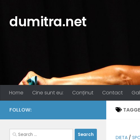
Skip to content
dumitra.net
Home
Cine sunt eu:
Conținut
Contact
Gal
FOLLOW:
TAGGE
Search
DIETA
/
SP
for: