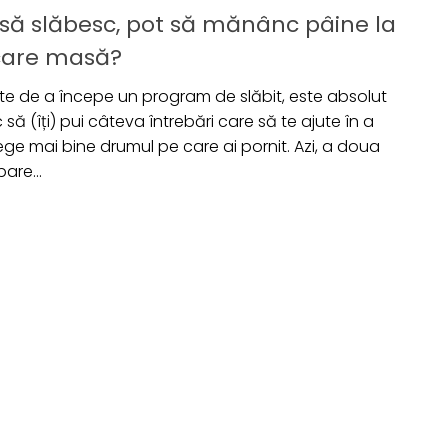
să slăbesc, pot să mănânc pâine la
care masă?
nte de a începe un program de slăbit, este absolut
c să (îți) pui câteva întrebări care să te ajute în a
ege mai bine drumul pe care ai pornit. Azi, a doua
bare...