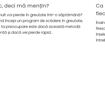
c, deci mă mențin?
Ca 
fie
 mult voi pierde în greutate într-o săptămână?
nd începi un program de scădere în greutate,
Înai
a ta preocupare este dacă această metodă
fires
entă și dacă vei pierde rapid...
înțel
între