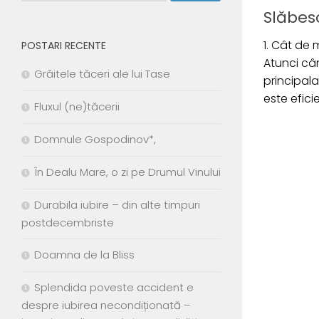
Slăbes
1. Cât de
POSTARI RECENTE
Atunci câ
Grăitele tăceri ale lui Tase
principal
este efici
Fluxul (ne)tăcerii
Domnule Gospodinov*,
În Dealu Mare, o zi pe Drumul Vinului
Durabila iubire – din alte timpuri
postdecembriste
Doamna de la Bliss
Splendida poveste accident e
despre iubirea necondiționată –