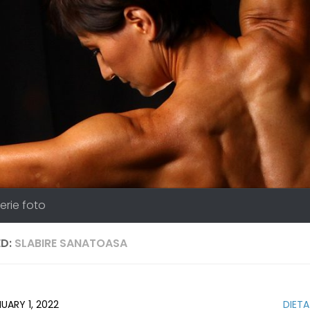
erie foto
D:
SLABIRE SANATOASA
UARY 1, 2022
DIETA