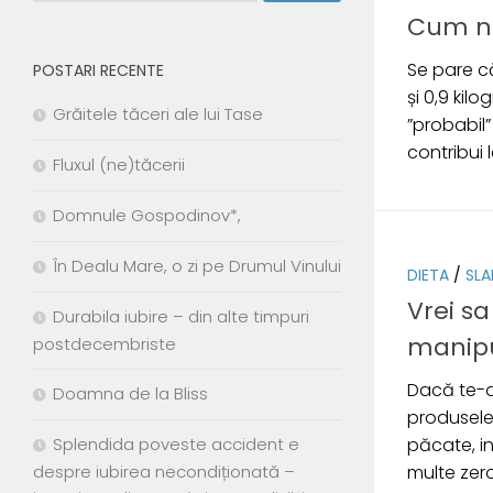
Cum ne
Se pare că
POSTARI RECENTE
și 0,9 kil
Grăitele tăceri ale lui Tase
”probabil”
contribui l
Fluxul (ne)tăcerii
Domnule Gospodinov*,
În Dealu Mare, o zi pe Drumul Vinului
DIETA
/
SLA
Vrei sa
Durabila iubire – din alte timpuri
manipu
postdecembriste
Dacă te-ai
Doamna de la Bliss
produsele 
Splendida poveste accident e
păcate, i
despre iubirea necondiționată –
multe zerou