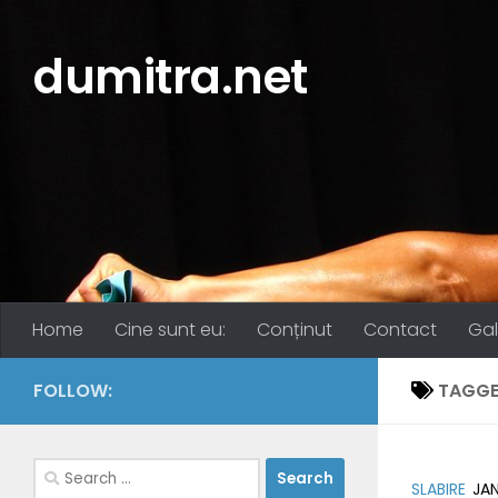
Skip to content
dumitra.net
Home
Cine sunt eu:
Conținut
Contact
Gal
FOLLOW:
TAGGE
Search
SLABIRE
JAN
for: