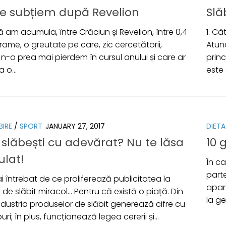
 subțiem după Revelion
Slă
 am acumula, între Crăciun și Revelion, între 0,4
1. C
ograme, o greutate pe care, zic cercetătorii,
Atun
 n-o prea mai pierdem în cursul anului și care ar
prin
a o...
este 
BIRE
/
SPORT
JANUARY 27, 2017
DIETA
 slăbești cu adevărat? Nu te lăsa
10 
lat!
În ca
parte
 întrebat de ce proliferează publicitatea la
apar
de slăbit miracol… Pentru că există o piață. Din
la ge
ndustria produselor de slăbit generează cifre cu
ri; în plus, funcționează legea cererii și...