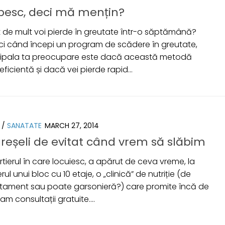
besc, deci mă mențin?
ât de mult voi pierde în greutate într-o săptămână?
ci când începi un program de scădere în greutate,
cipala ta preocupare este dacă această metodă
eficientă și dacă vei pierde rapid...
/
SANATATE
MARCH 27, 2014
greșeli de evitat când vrem să slăbim
rtierul în care locuiesc, a apărut de ceva vreme, la
rul unui bloc cu 10 etaje, o „clinică” de nutriție (de
tament sau poate garsonieră?) care promite încă de
am consultații gratuite....