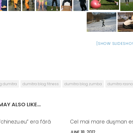
[SHOW SLIDESHO
g dumitra
dumitra blog fitness
dumitra blog zumba
dumitra rasn
AY ALSO LIKE...
chinezu.eu” era fără
Cel mai mare duşman est
JUNE 18, 2012