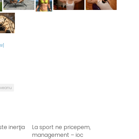
W]
oveanu
e inerţia
La sport ne pricepem,
management – ioc