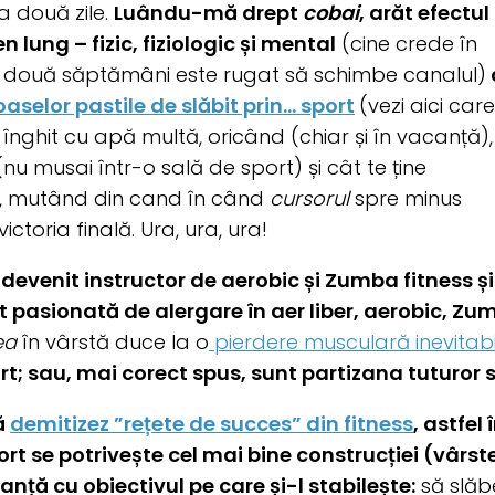
a două zile.
Luându-mă drept
cobai
, arăt efectul
n lung – fizic, fiziologic și mental
(cine crede în
 două săptămâni este rugat să schimbe canalul)
aselor pastile de slăbit prin… sport
(vezi aici care
înghit cu apă multă, oricând (chiar și în vacanță),
nu musai într-o sală de sport) și cât te ține
, mutând din cand în când
cursorul
spre minus
ictoria finală. Ura, ura, ura!
devenit instructor de aerobic și Zumba fitness și
t pasionată de alergare în aer liber, aerobic, Zum
ea
în vârstă duce la o
pierdere musculară inevitab
rt; sau, mai corect spus, sunt partizana tuturor s
ă
demitizez ”rețete de succes” din fitness
, astfel
fort se potrivește cel mai bine construcției
(vârst
nță cu obiectivul pe care și-l stabilește:
să slăb