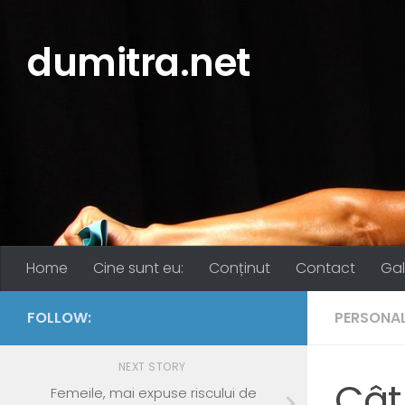
Skip to content
dumitra.net
Home
Cine sunt eu:
Conținut
Contact
Gal
FOLLOW:
PERSONA
NEXT STORY
Cât
Femeile, mai expuse riscului de