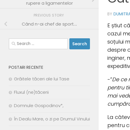
rupere a ligamentelor
BY
DUMITR
PREVIOUS STORY
Când n-ai chef de sport….
E știut 
cazul me
soțului m
Search
for:
despre c
inginer, 
expeditiv
POSTARI RECENTE
-”
De ce n
Grăitele tăceri ale lui Tase
pentru ti
Fluxul (ne)tăcerii
mai vede
cumpărat
Domnule Gospodinov*,
La câtev
În Dealu Mare, o zi pe Drumul Vinului
pentru cr