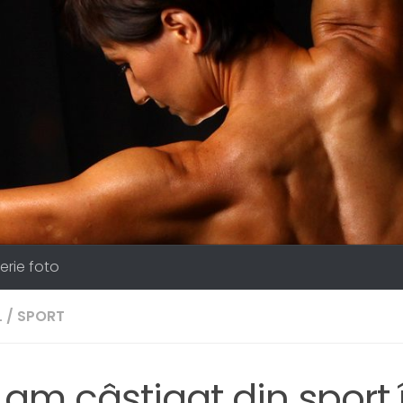
erie foto
L
/
SPORT
 am câștigat din sport 