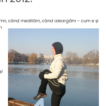
în somn, când medităm, când aleargăm – cum
e și
n
și