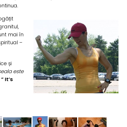
ontinua.
gățit
ranitul,
sunt mai în
piritual –
ce și
șeala este
” It’s