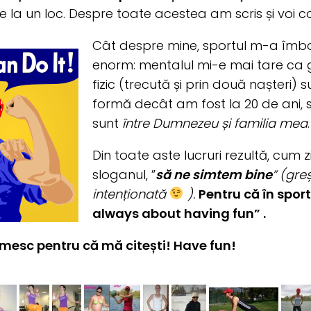
e la un loc. Despre toate acestea am scris și voi c
Cât despre mine, sportul m-a îmbo
enorm: mentalul mi-e mai tare ca g
fizic (trecută și prin două nașteri) 
formă decât am fost la 20 de ani, s
sunt
între Dumnezeu și familia mea
.
Din toate aste lucruri rezultă, cum zi
sloganul, ”
să ne simtem bine
” (gre
intenționată
).
Pentru că î
n sport 
always about having fun” .
umesc pentru că mă citești! Have fun!