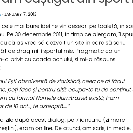
A
·
JANUARY 7, 2013
că cele mai bune idei ne vin deseori pe toaletă, 
u. Pe 30 decembrie 2011, în timp ce alergam, îi spu
eu că aș vrea să dezvolt un site în care să scriu
ât de drag mi-i sportul mie. Pragmatic ca un
m-a privit cu coada ochiului, și mi-a răspuns
:
u! Ești absolventă de ziaristică, ceea ce ai făcut
ne, poți face și pentru alții; ocupă-te tu de conținut 
m cu forma! Numele dumitra.net există, l-am
 de 10 ani…, te așteaptă….
”
a zile după acest dialog, pe 7 ianuarie (zi mare
eștini), eram on line. De atunci, am scris, în medie,