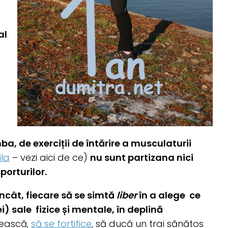
al
ba, de exerciții de întărire a musculaturii
ila
– vezi aici de ce)
nu sunt partizana nici
porturilor.
 încât, fiecare să se simtă
liber
în a alege ce
ei)
sale fizice și mentale, în deplină
ească,
să se fortifice
, să ducă un trai sănătos