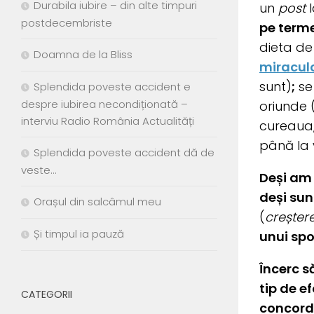
Durabila iubire – din alte timpuri
un
post
l
postdecembriste
pe terme
dieta de
Doamna de la Bliss
miraculo
sunt)
;
se 
Splendida poveste accident e
despre iubirea necondiționată –
oriunde (
interviu Radio România Actualități
cureaua
până la v
Splendida poveste accident dă de
veste…
Deși am 
deși sun
Orașul din salcâmul meu
(
creșter
Și timpul ia pauză
unui spo
Încerc s
tip de e
CATEGORII
concorda