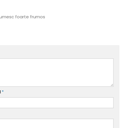
Multumesc foarte frumos
l
*