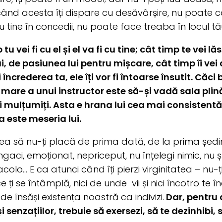
când acesta îți dispare cu desăvârșire, nu poate 
 tine în concedii, nu poate face treaba în locul tă
tu vei fi cu el și el va fi cu tine; cât timp te vei
lui, de pasiunea lui pentru mișcare, cât timp îi ve
 încrederea ta, ele îți vor fi întoarse însutit. Căci
mare a unui instructor este să-și vadă sala plină
i mulțumiți. Asta e hrana lui cea mai consistent
 este meseria lui.
ea să nu-ți placă de prima dată, de la prima ședin
ngaci, emoționat, nepriceput, nu înțelegi nimic, nu ș
acolo… E ca atunci când îți pierzi virginitatea – nu-
ți se întâmplă, nici de unde vii și nici încotro te î
e însăși existența noastră ca indivizi.
Dar, pentru 
 și senzațiilor, trebuie să exersezi, să te dezinhibi