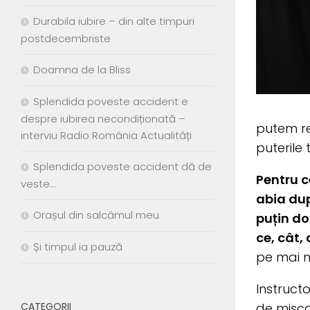
Durabila iubire – din alte timpuri
postdecembriste
Doamna de la Bliss
Splendida poveste accident e
despre iubirea necondiționată –
putem re
interviu Radio România Actualități
puterile 
Splendida poveste accident dă de
Pentru c
veste…
abia dup
Orașul din salcâmul meu
puțin do
ce, cât,
Și timpul ia pauză
pe mai m
Instructo
de mișcar
CATEGORII