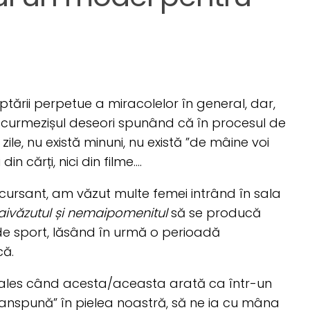
eptării perpetue a miracolelor în general, dar,
-a curmezișul deseori spunând că în procesul de
zile, nu există minuni, nu există ”de mâine voi
n cărți, nici din filme….
 cursant, am văzut multe femei intrând în sala
văzutul și nemaipomenitul
să se producă
 de sport, lăsând în urmă o perioadă
că.
 ales când acesta/aceasta arată ca într-un
anspună” în pielea noastră, să ne ia cu mâna