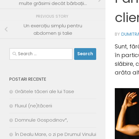
multe grăsimi decât bărbații…
clie
PREVIOUS STORY
Un exercițiu simplu pentru
abdomen și talie
BY
DUMITR
Sunt, făr
Search
în parti
for:
slăbire, 
arăta alt
POSTARI RECENTE
Grăitele tăceri ale lui Tase
Fluxul (ne)tăcerii
Domnule Gospodinov*,
În Dealu Mare, o zi pe Drumul Vinului