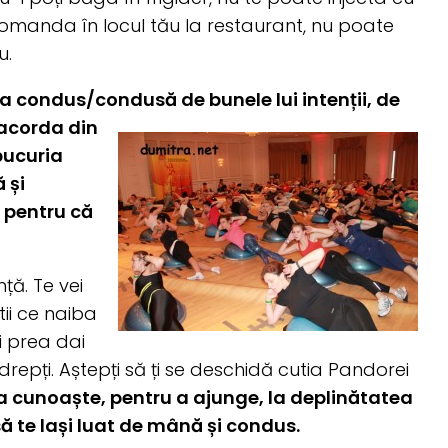
comanda în locul tău la restaurant, nu poate
u.
 lăsa condus/condusă de bunele lui intenții,
de
i acorda din
 bucuria
 și
ă pentru că
ță. Te vei
tii ce naiba
ți prea dai
ndrepți. Aștepți să ți se deschidă cutia Pandorei
a cunoaște, pentru a ajunge, la deplinătatea
, să te lași luat de mână și condus.