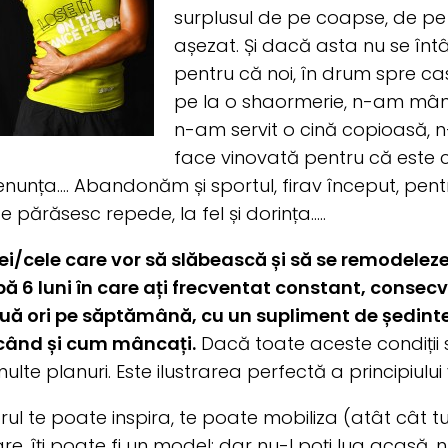
surplusul de pe coapse, de pe 
așezat. Și dacă asta nu se înt
pentru că noi, în drum spre ca
pe la o shaormerie, n-am mânc
n-am servit o cină copioasă, 
face vinovată pentru că este ca
nunța…. Abandonăm și sportul, firav început, pent
te părăsesc repede, la fel și dorința…..
ei/cele care vor să slăbească și să se remodeleze,
ă 6 luni în care ați frecventat constant, consec
uă ori pe săptămână, cu un supliment de ședinte
 când și cum mâncați.
Dacă toate aceste condiții s
ulte planuri. Este ilustrarea perfectă a principiulu
rul te poate inspira, te poate mobiliza (atât cât tu 
e, îți poate fi un model; dar nu-l poți lua acasă, n