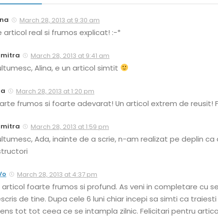
ina
March 28, 2013 at 9:30 am
 articol real si frumos explicat! :-*
mitra
March 28, 2013 at 9:41 am
ltumesc, Alina, e un articol simtit
da
March 28, 2013 at 1:20 pm
arte frumos si foarte adevarat! Un articol extrem de reusit! Fel
mitra
March 28, 2013 at 1:59 pm
ltumesc, Ada, inainte de a scrie, n-am realizat pe deplin ca
structori
Vo
March 28, 2013 at 4:37 pm
 articol foarte frumos si profund. As veni in completare cu 
scris de tine. Dupa cele 6 luni chiar incepi sa simti ca traies
ens tot tot ceea ce se intampla zilnic. Felicitari pentru artico