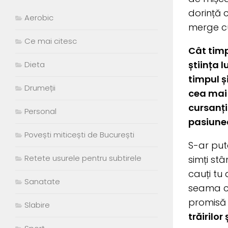
dorință 
Aerobic
merge cu
Ce mai citesc
Cât timp 
știința 
Dieta
timpul și
Drumeții
cea mai 
cursanți
Personal
pasiunea
Povești miticești de București
S-ar put
Retete usurele pentru subtirele
simți stâ
cauți tu 
Sanatate
seama ce 
promisă d
Slabire
trăirilor