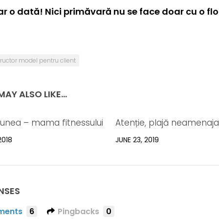
ar o dată! Nici primăvară nu se face doar cu o fl
tructor model pentru client
AY ALSO LIKE...
iunea – mama fitnessului
Atenție, plajă neamenaja
2018
JUNE 23, 2019
NSES
ents
6
Pingbacks
0