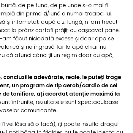
burtă, de pe fund, de pe unde s-o mai fi
âmplă din prima zi/lună e numai treaba lui,
să și înfometați după o zi lungă, n-am trecut
at la prânz cartofi prăjiți cu cașcaval pane,
n-am făcut niciodată excese și doar apa se
lorică și ne îngrasă. Iar la apă chiar nu
ru că atunci când ții un regim doar cu apă,
 concluziile adevărate, reale, le puteți trage
vent, un program de tip aerob/cardio de cel
 de tonifiere, ați acordat atenție maximă la
unt întrunite, rezultatele sunt spectaculoase
i vaselor comunicante.
îl vei lăsa să o facă), îți poate insufla dragul
u-l poți băga în frigider, nu te poate injecta cu