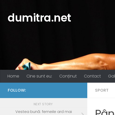
Skip to content
dumitra.net
Home
Cine sunt eu:
Conținut
Contact
Gal
FOLLOW:
SPORT
NEXT STORY
Pân
Vestea bună: femeile ard mai