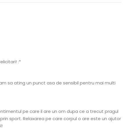
icitari! :*
 am sa ating un punct asa de sensibil pentru mai multi
sentimentul pe care il are un om dupa ce a trecut pragul
ti prin sport. Relaxarea pe care corpul o are este un ajutor
l!