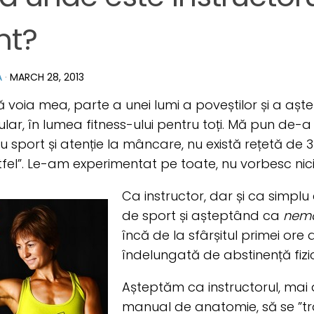
nt?
A
·
MARCH 28, 2013
ă voia mea, parte a unei lumi a poveștilor și a așt
cular, în lumea fitness-ului pentru toți. Mă pun de
cu sport și atenție la mâncare, nu există rețetă de 3 
fel”. Le-am experimentat pe toate, nu vorbesc nici di
Ca instructor, dar și ca simplu
de sport și așteptând ca
nemai
încă de la sfârșitul primei ore
îndelungată de abstinență fizi
Așteptăm ca instructorul, mai
manual de anatomie, să se ”tr