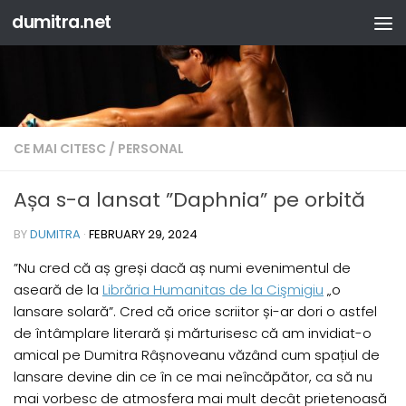
dumitra.net
Skip to content
CE MAI CITESC
/
PERSONAL
Așa s-a lansat ”Daphnia” pe orbită
BY
DUMITRA
·
FEBRUARY 29, 2024
”Nu cred că aș greși dacă aș numi evenimentul de
aseară de la
Librăria Humanitas de la Cişmigiu
„o
lansare solară”. Cred că orice scriitor și-ar dori o astfel
de întâmplare literară și mărturisesc că am invidiat-o
amical pe Dumitra Râșnoveanu văzând cum spațiul de
lansare devine din ce în ce mai neîncăpător, ca să nu
mai vorbesc de atmosfera mai mult decât prietenoasă