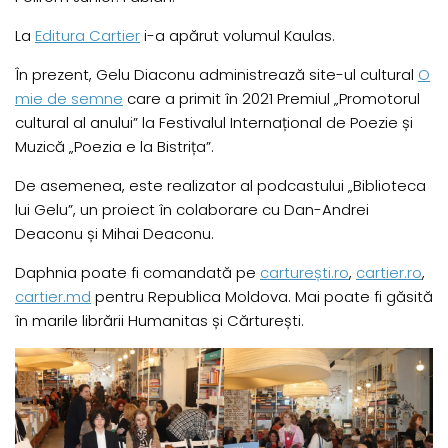
La
Editura Cartier
i-a apărut volumul Kaulas.
În prezent, Gelu Diaconu administrează site-ul cultural
O
mie de semne
care a primit în 2021 Premiul „Promotorul
cultural al anului” la Festivalul Internațional de Poezie și
Muzică „Poezia e la Bistrița”.
De asemenea, este realizator al podcastului „Biblioteca
lui Gelu”, un proiect în colaborare cu Dan-Andrei
Deaconu și Mihai Deaconu.
Daphnia poate fi comandată pe
carturești.ro
,
cartier.ro
,
cartier.md
pentru Republica Moldova. Mai poate fi găsită
în marile librării Humanitas și Cărturești.