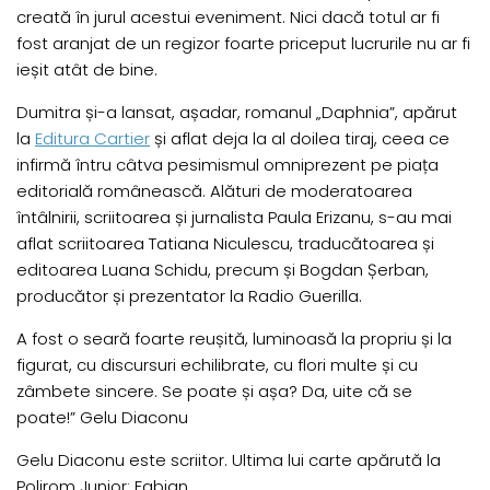
creată în jurul acestui eveniment. Nici dacă totul ar fi
fost aranjat de un regizor foarte priceput lucrurile nu ar fi
ieșit atât de bine.
Dumitra și-a lansat, așadar, romanul „Daphnia”, apărut
la
Editura Cartier
și aflat deja la al doilea tiraj, ceea ce
infirmă întru câtva pesimismul omniprezent pe piața
editorială românească. Alături de moderatoarea
întâlnirii, scriitoarea și jurnalista Paula Erizanu, s-au mai
aflat scriitoarea Tatiana Niculescu, traducătoarea și
editoarea Luana Schidu, precum și Bogdan Șerban,
producător și prezentator la Radio Guerilla.
A fost o seară foarte reușită, luminoasă la propriu și la
figurat, cu discursuri echilibrate, cu flori multe și cu
zâmbete sincere. Se poate și așa? Da, uite că se
poate!” Gelu Diaconu
Gelu Diaconu este scriitor. Ultima lui carte apărută la
Polirom Junior: Fabian.