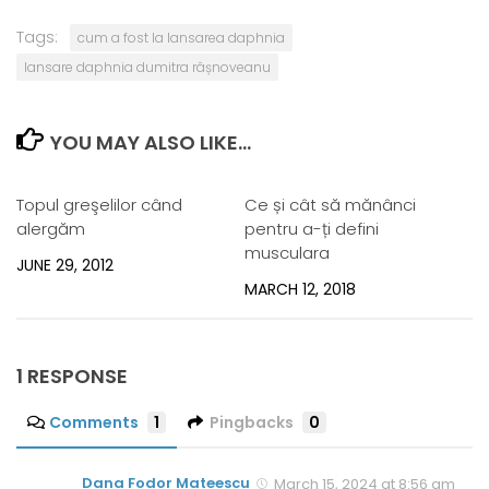
Tags:
cum a fost la lansarea daphnia
lansare daphnia dumitra râșnoveanu
YOU MAY ALSO LIKE...
Topul greşelilor când
Ce și cât să mănânci
alergăm
pentru a-ți defini
musculara
JUNE 29, 2012
MARCH 12, 2018
1 RESPONSE
Comments
1
Pingbacks
0
Dana Fodor Mateescu
March 15, 2024 at 8:56 am