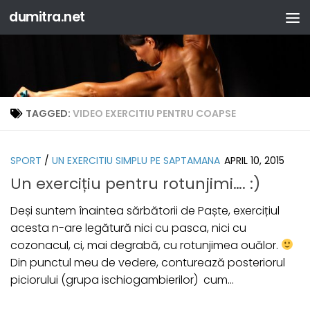
dumitra.net
Skip to content
TAGGED:
VIDEO EXERCITIU PENTRU COAPSE
SPORT
/
UN EXERCITIU SIMPLU PE SAPTAMANA
APRIL 10, 2015
Un exercițiu pentru rotunjimi…. :)
Deși suntem înaintea sărbătorii de Paște, exercițiul
acesta n-are legătură nici cu pasca, nici cu
cozonacul, ci, mai degrabă, cu rotunjimea ouălor.
Din punctul meu de vedere, conturează posteriorul
piciorului (grupa ischiogambierilor) cum...