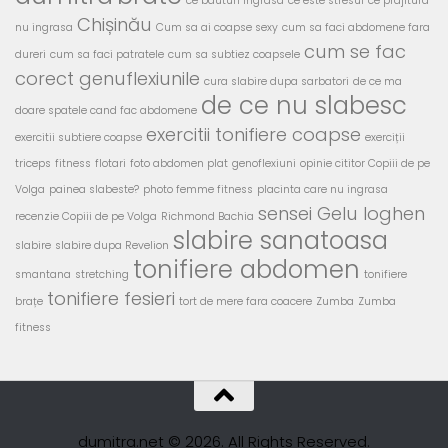
ce bauturi ingrasa
ce este stresul
ce prajitura
Chișinău
nu ingrasa
Cum sa ai coapse sexy
cum sa faci abdomene fara
cum se fac
dureri
cum sa faci patratele
cum sa subtiez coapsele
corect genuflexiunile
cura slabire dupa sarbatori
de ce ma
de ce nu slabesc
doare spatele cand fac abdomene
exercitii tonifiere coapse
exercitii subtiere coapse
exerciții
triceps
fitness
flotari
foto abdomen plat
genoflexiuni
opinie cititor Copiii de pe
Volga
painea slabeste?
photo femme fitness
placinta care nu ingrasa
sensei Gelu Ioghen
recenzie Copiii de pe Volga
Richmond Bachia
slabire sanatoasa
slabire
slabire dupa Revelion
tonifiere abdomen
smantana
stretching
tonifiere
tonifiere fesieri
brațe
tort de mere fara coacere
Zumba
Zumba
fitness
dumitra.net © 2026. All Rights Reserved.