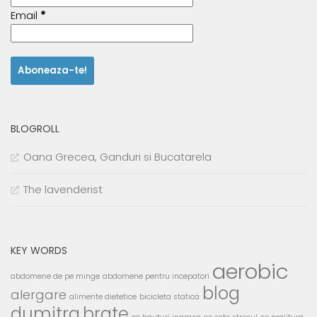
Email
*
BLOGROLL
Oana Grecea, Ganduri si Bucatarela
The lavenderist
KEY WORDS
aerobic
abdomene de pe minge
abdomene pentru incepatori
blog
alergare
alimente dietetice
bicicleta statica
dumitra
brate