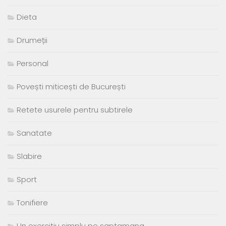
Dieta
Drumeții
Personal
Povești miticești de București
Retete usurele pentru subtirele
Sanatate
Slabire
Sport
Tonifiere
Un exercitiu simplu pe saptamana