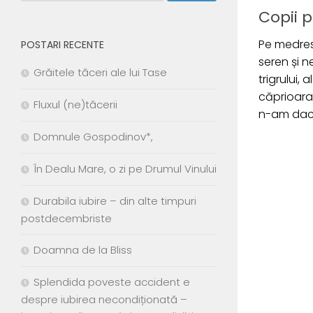
Copii p
Pe medrese
POSTARI RECENTE
seren și 
Grăitele tăceri ale lui Tase
trigrului, 
căprioara
Fluxul (ne)tăcerii
n-am dacă
Domnule Gospodinov*,
În Dealu Mare, o zi pe Drumul Vinului
Durabila iubire – din alte timpuri
postdecembriste
Doamna de la Bliss
Splendida poveste accident e
despre iubirea necondiționată –