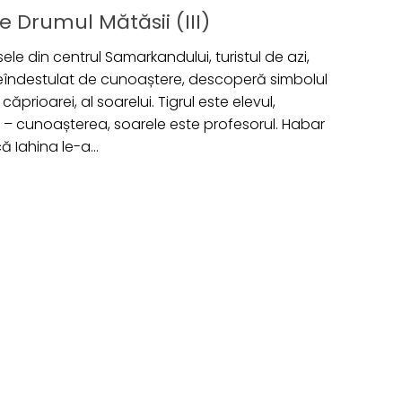
e Drumul Mătăsii (III)
le din centrul Samarkandului, turistul de azi,
neîndestulat de cunoaștere, descoperă simbolul
al căprioarei, al soarelui. Tigrul este elevul,
 – cunoașterea, soarele este profesorul. Habar
 Iahina le-a...