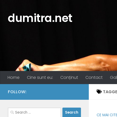
Skip to content
dumitra.net
Home
Cine sunt eu:
Conținut
Contact
Gal
FOLLOW:
TAGGE
Search
CE MAI CIT
for: